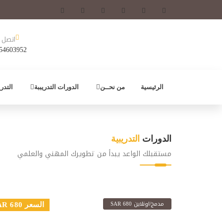
اتصل ب
54603952
الرئيسية
من نحــن
الدورات التدريببة
التدر
الدورات
التدريبية
مستقبلك الواعد يبدأ من تطويرك المهني والعلمي
مدمج/اونلاين 680 SAR
السعر 680 SAR