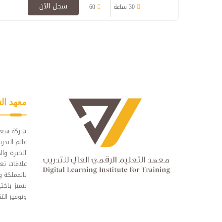
سجل الآن
30 ساعة
60
معهد الت
شركة سعود
عالم التدر
الخبرة وال
علاقات تع
بالمملكة و
نتميز باخت
وتوفير الت