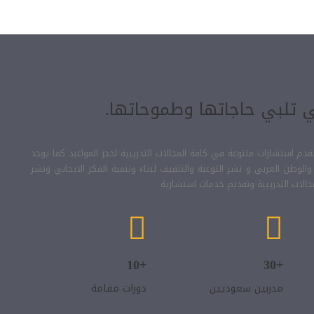
ي تلبي حاجاتها وطموحاتها.
نقدم استشارات متنوعة في كافة المجالات التدريبية لحجز المواعيد كما يوجد
لوطن العربي و نشر التوعية والتثقيف لبناء وتنمية الفكر الايجابي ونشر
جالات التدريبية وتقديم خدمات استشارية
+10
+30
مدربين سعوديين
دورات مقامة