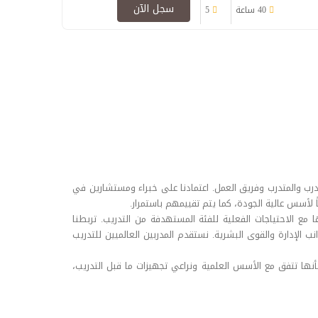
سجل الآن
40 ساعة
5
رب والمتدرب وفريق العمل. اعتمادنا على خبراء ومستشارين في
ً لأسس عالية الجودة، كما يتم تقييمهم باستمرار.
ا مع الاحتياجات الفعلية للفئة المستهدفة من التدريب. تربطنا
الإدارة والقوى البشرية. نستقدم المدربين العالميين للتدريب
بية بأنها تتفق مع الأسس العلمية ونراعي تجهيزات ما قبل التدريب،