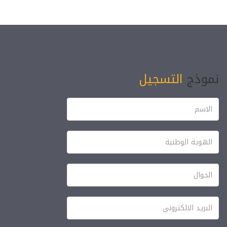
نموذج
التسجيل