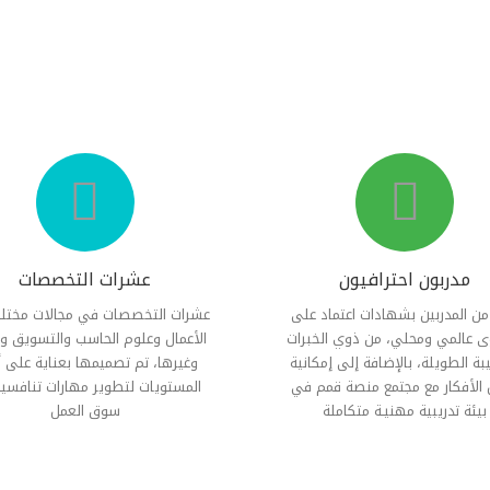
مدربون احترافيون
عشرات التخصصات
من المدربین بشھادات اعتماد على
عشرات التخصصات في مجالات مختل
 عالمي ومحلي، من ذوي الخبرات
الأعمال وعلوم الحاسب والتسویق وال
يبة الطويلة، بالإضافة إلى إمكانية
وغیرھا، تم تصمیمھا بعنایة على 
 الأفكار مع مجتمع منصة قمم في
المستویات لتطویر مھارات تنافسی
بیئة تدريبية مهنيـة متكاملة
سوق العمل