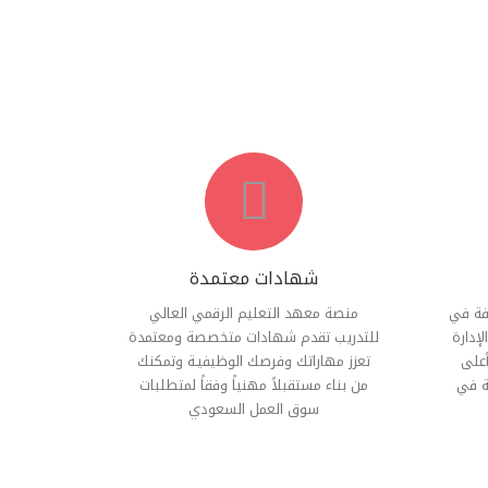
شهادات معتمدة
فة في
منصة معهد التعليم الرقمي العالي
إدارة
للتدريب تقدم شھادات متخصصة ومعتمدة
أعلى
تعزز مھاراتك وفرصك الوظيفيـة وتمكنك
ة في
من بناء مستقبلاً مھنیاً وفقاً لمتطلبات
سوق العمل السعودي